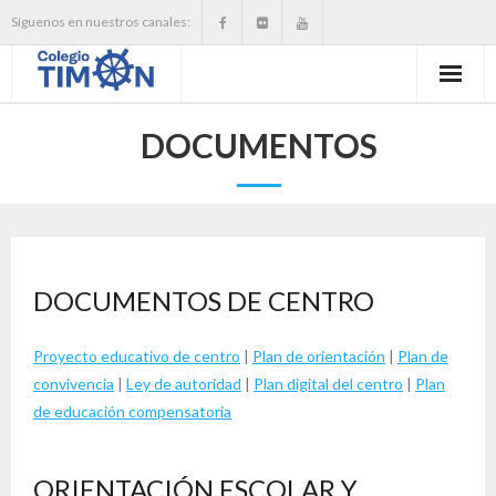
Skip
Síguenos en nuestros canales:
to
content
DOCUMENTOS
DOCUMENTOS DE CENTRO
Proyecto educativo de centro
|
Plan de orientación
|
Plan de
convivencia
|
Ley de autoridad
|
Plan digital del centro
|
Plan
de educación compensatoria
ORIENTACIÓN ESCOLAR Y